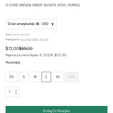
G-CORE VINTAGE SWEAT SHORTS 470G / PURPLE
Dolar amerykański ($) - USD
SKU:
Brak danych
Kategorie:
Kup Wszystko
,
Szorty
$
72.00
$
85.00
Pierwotna
Aktualna
cena
cena
Najniższa cena (lipiec 9, 2026): $72.00
wynosiła:
wynosi:
$85.00.
$72.00.
Rozmiary
XS
S
M
L
XL
XXL
ilość
G-
CORE
VINTAGE
Dodaj Do Koszyka
SWEAT