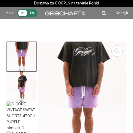
Dostawa za 0,00PLN na terenie Polski
Koszyk
PL
EN