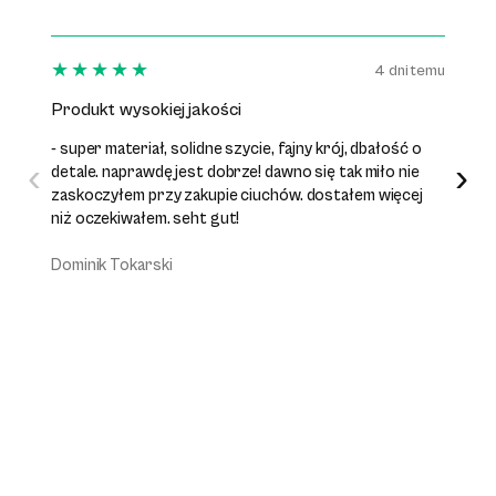
★★★★★
★★
4 dni temu
Produkt wysokiej jakości
Towar
- super materiał, solidne szycie, fajny krój, dbałość o
- zgod
‹
›
detale. naprawdę jest dobrze! dawno się tak miło nie
mailowe
zaskoczyłem przy zakupie ciuchów. dostałem więcej
zwiazk
niż oczekiwałem. seht gut!
stwier
regula
Dominik Tokarski
karton 
zakup -
ADAM