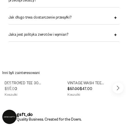
przedsprzedaży?
Jak długo trwa dostarczenie przesyłki?
Jaka jest polityka zwrotów i wymian?
Inni byli zainteresowani
DESTROYED TEE 300g/m2
VINTAGE WASH TEE 300g/m2
$
57.00
$
57.00
$
47.00
Pierwotna
Aktualna
Koszulki
Koszulki
cena
cena
wynosiła:
wynosi:
$57.00.
$47.00.
gsft_clo
Quality Business.
Created for the Doers.