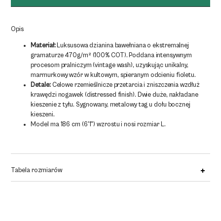
SHORTS
470G
/
Opis
PURPLE
Materiał:
Luksusowa dzianina bawełniana o ekstremalnej
gramaturze 470g/m² (100% COT). Poddana intensywnym
procesom pralniczym (vintage wash), uzyskując unikalny,
marmurkowy wzór w kultowym, spieranym odcieniu fioletu.
Detale:
Celowe rzemieślnicze przetarcia i zniszczenia wzdłuż
krawędzi nogawek (distressed finish). Dwie duże, nakładane
kieszenie z tyłu. Sygnowany, metalowy tag u dołu bocznej
kieszeni.
Model ma 186 cm (6'1") wzrostu i nosi rozmiar L.
Tabela rozmiarów