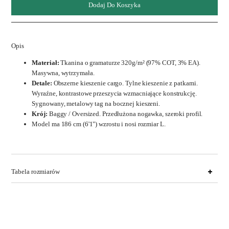
Dodaj Do Koszyka
320g/m
Opis
Materiał:
Tkanina o gramaturze 320g/m² (97% COT, 3% EA).
Masywna, wytrzymała.
Detale:
Obszerne kieszenie cargo. Tylne kieszenie z patkami.
Wyraźne, kontrastowe przeszycia wzmacniające konstrukcję.
Sygnowany, metalowy tag na bocznej kieszeni.
Krój:
Baggy / Oversized. Przedłużona nogawka, szeroki profil.
Model ma 186 cm (6'1") wzrostu i nosi rozmiar L.
Tabela rozmiarów