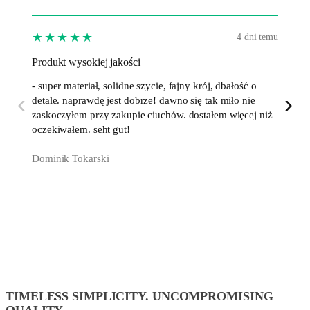
★★★★★
★★
4 dni temu
Produkt wysokiej jakości
Towar 
- super materiał, solidne szycie, fajny krój, dbałość o
- zgod
‹
›
detale. naprawdę jest dobrze! dawno się tak miło nie
mailowe
zaskoczyłem przy zakupie ciuchów. dostałem więcej niż
zwiazk
oczekiwałem. seht gut!
stwier
regular
Dominik Tokarski
karton 
zakup -
ADAM
TIMELESS SIMPLICITY. UNCOMPROMISING