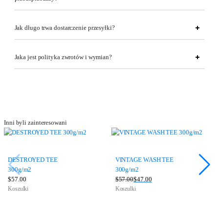
Jak długo trwa dostarczenie przesyłki?
Jaka jest polityka zwrotów i wymian?
Inni byli zainteresowani
DESTROYED TEE
VINTAGE WASH TEE
300g/m2
300g/m2
$
57.00
$
57.00
$
47.00
Pierwotna
Aktualna
Koszulki
Koszulki
cena
cena
wynosiła:
wynosi:
$57.00.
$47.00.