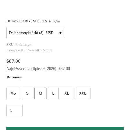
HEAVY CARGO SHORTS 320g/m
Dolar amerykański ($) - USD
SKU:
Brak danych
Kategorie:
Kup Wszystko
,
Szorty
$
87.00
Najniższa cena (lipiec 9, 2026): $87.00
Rozmiary
XS
S
M
L
XL
XXL
ilość
HEAVY
CARGO
SHORTS