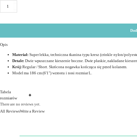
ilość
LIGHTWEIGHT
CRASH
SHORTS
Dod
Opis
Materiał:
Super lekka, techniczna tkanina typu kresz (crinkle nylon/polyeste
Detale:
Dwie wpuszczane kieszenie boczne. Dwie płaskie, nakładane kieszeni
Krój:
Regular / Short. Skrócona nogawka kończąca się przed kolanem.
Model ma 186 cm (6'1") wzrostu i nosi rozmiar L.
Tabela
rozmiarów
There are no reviews yet.
All Reviews
Write a Review