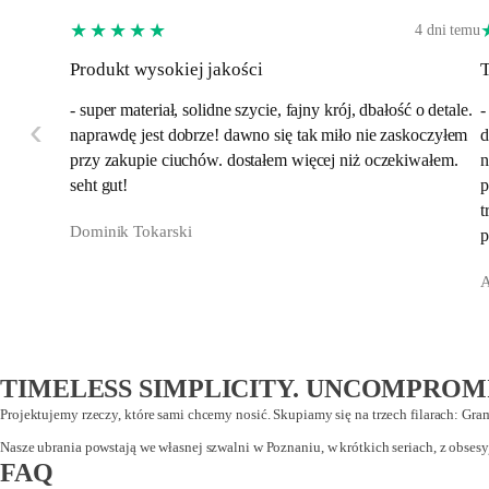
★★★★★
4 dni temu
Produkt wysokiej jakości
T
- super materiał, solidne szycie, fajny krój, dbałość o detale.
-
‹
naprawdę jest dobrze! dawno się tak miło nie zaskoczyłem
d
przy zakupie ciuchów. dostałem więcej niż oczekiwałem.
n
seht gut!
p
t
Dominik Tokarski
p
TIMELESS SIMPLICITY. UNCOMPROMI
Projektujemy rzeczy, które sami chcemy nosić. Skupiamy się na trzech filarach: Gram
Nasze ubrania powstają we własnej szwalni w Poznaniu, w krótkich seriach, z obsesyj
FAQ