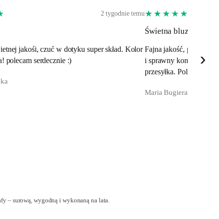
★
★★★★★
2 tygodnie temu
Świetna bluza.
etnej jakośi, czuć w dotyku super skład. Kolor
Fajna jakość, polska pr
›
a! polecam serdecznie :)
i sprawny kontakt oraz 
przesyłka. Polecam! :)
cka
Maria Bugiera
zafy – surową, wygodną i wykonaną na lata.