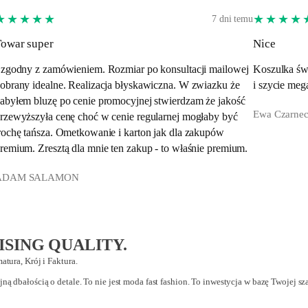
★★★★★
★★★★
7 dni temu
owar super
Nice
 zgodny z zamówieniem. Rozmiar po konsultacji mailowej
Koszulka świ
obrany idealne. Realizacja błyskawiczna. W zwiazku że
i szycie meg
abyłem bluzę po cenie promocyjnej stwierdzam że jakość
Ewa Czarne
rzewyższyła cenę choć w cenie regularnej mogłaby być
rochę tańsza. Ometkowanie i karton jak dla zakupów
remium. Zresztą dla mnie ten zakup - to właśnie premium.
ADAM SALAMON
SING QUALITY.
atura, Krój i Faktura.
ną dbałością o detale. To nie jest moda fast fashion. To inwestycja w bazę Twojej s