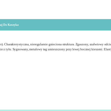
aj Do Koszyka
r). Charakterystyczna, nieregularnie gnieciona struktura. Zgaszony, szałwiowy odcie
e z tyłu. Sygnowany, metalowy tag umieszczony przy lewej bocznej kieszeni. Elast