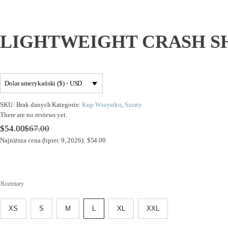
LIGHTWEIGHT CRASH S
Dolar amerykański ($) - USD
SKU:
Brak danych
Kategorie:
Kup Wszystko
,
Szorty
There are no reviews yet.
$
54.00
$
67.00
Pierwotna
Aktualna
Najniższa cena (lipiec 9, 2026): $54.00
cena
cena
wynosiła:
wynosi:
$67.00.
$54.00.
Rozmiary
XS
S
M
L
XL
XXL